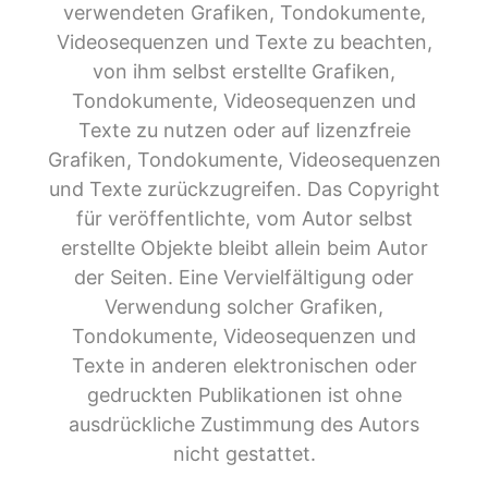
00:02:20: Die wurden alle komplett Korrektur
verwendeten Grafiken, Tondokumente,
gelesen, die wurden nochmal formatiert und das
Videosequenzen und Texte zu beachten,
war so meine Tätigkeit, die man wirklich gut am
von ihm selbst erstellte Grafiken,
Laptop auch zu Hause machen konnte.
Tondokumente, Videosequenzen und
Texte zu nutzen oder auf lizenzfreie
00:02:31: Damals hat man noch mit Disketten
gearbeitet.
Grafiken, Tondokumente, Videosequenzen
und Texte zurückzugreifen. Das Copyright
00:02:33: Das kennt heute keiner mehr aber ich
für veröffentlichte, vom Autor selbst
hatte noch kleine Disketen immer in den
erstellte Objekte bleibt allein beim Autor
Mappen drin und um das zu machen, hatte ich
der Seiten. Eine Vervielfältigung oder
glaube eine Woche im Büro gesessen damals
Verwendung solcher Grafiken,
noch in unserem ganz alten Büro an der
Tondokumente, Videosequenzen und
Scharnhausstraße und wurde von den
KollegInnen eingearbeitet.
Texte in anderen elektronischen oder
gedruckten Publikationen ist ohne
00:02:49: Es gab auch Kolleginnen, die im Büro
ausdrückliche Zustimmung des Autors
gesessen haben aber es gab auch zwei oder
nicht gestattet.
drei Frauen damals, die wirklich zu Hause