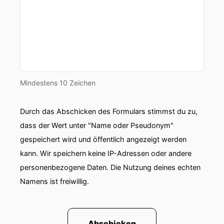
Kultur für das Thema Recruiting zuständig.
00:00:41: Das war aber nicht immer so!
00:00:42: Ihr Lebenslauf ist ein wunderbares
Beispiel, wie sich der Job an das Leben anpasst.
Mindestens 10 Zeichen
00:00:46: So heute sitzen wir wieder zu dritt
zusammen und zwar diesmal mit Andrea.
Durch das Abschicken des Formulars stimmst du zu,
00:00:50: Hallo Andrea
dass der Wert unter "Name oder Pseudonym"
gespeichert wird und öffentlich angezeigt werden
00:00:52: Hallo Daniela hallo Pauline
kann. Wir speichern keine IP-Adressen oder andere
00:00:54: Hallöchen.
personenbezogene Daten. Die Nutzung deines echten
Namens ist freiwillig.
00:00:55: So und heute geht es um das Thema
Wie der Job zum Leben passt.
00:00:59: Genau, ja lieber Andrea.
Abschicken