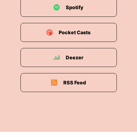
Spotify
00:01:26: Oder hast du noch irgendwelche
Erinnerungen oder irgendwelchen Situationen,
die du noch im Kopf hast von deinen ersten
Wochen hier?
Pocket Casts
00:01:33: Das ist eine gute Frage weil das schon
sehr lange her ist.
Deezer
00:01:36: Aber ich kann mich noch ganz gut
daran erinnern dass ich mich ja für einen
sogenannten damals noch Heimarbeitsplatz
RSS Feed
beworben habe.
00:01:44: Ich hab wirklich so hundert Prozent
Homeoffice gearbeitet damals.
00:01:49: Ich hatte zwei relativ kleine Kinder,
das passt ja ganz gut zu meiner Situation oder
zu meinem Lebenssituationen.